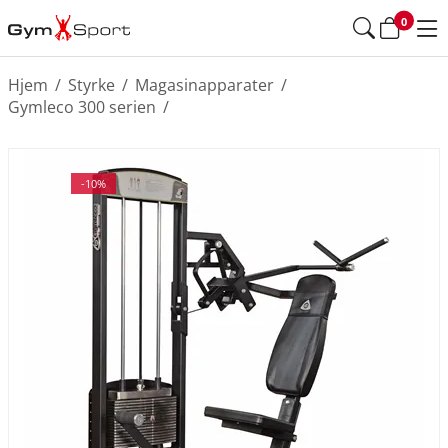
0
Hjem
/
Styrke
/
Magasinapparater
/
Gymleco 300 serien
/
-10%