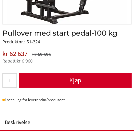
Pullover med start pedal-100 kg
Produktnr.:
51-324
kr 62 637
kr 69 596
Rabatt
kr 6 960
Kjøp
Lager
I bestilling fra leverandør/produsent
Beskrivelse