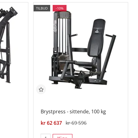
TILBUD
-10%
Brystpress - sittende, 100 kg
kr 62 637
kr 69 596