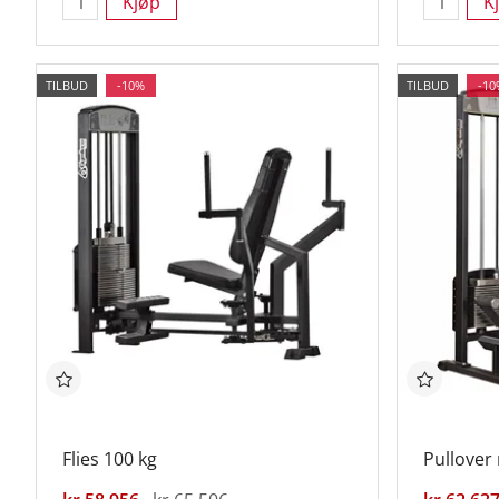
Kjøp
K
TILBUD
-10%
TILBUD
-10
Flies 100 kg
Pullover