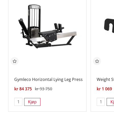
Gymleco Horizontal Lying Leg Press
Weight S
kr 84 375
kr 93 750
kr 1 069
Kjøp
K