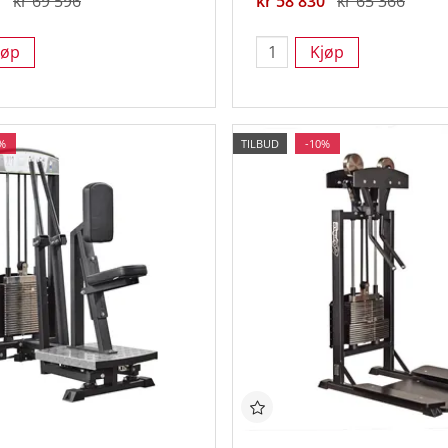
7
kr 69 596
kr 58 830
kr 65 366
jøp
Kjøp
%
TILBUD
-10%