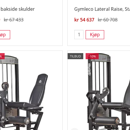
 bakside skulder
Gymleco Lateral Raise, S
9
kr 67 433
kr 54 637
kr 60 708
jøp
Kjøp
%
TILBUD
-10%