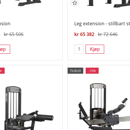
nsion
Leg extension - stillbart s
6
kr 65 506
kr 65 382
kr 72 646
jøp
Kjøp
%
TILBUD
-10%