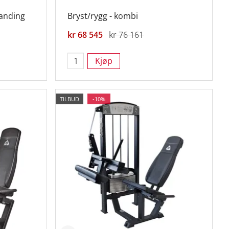
tanding
Bryst/rygg - kombi
kr 68 545
kr 76 161
Kjøp
TILBUD
-10%