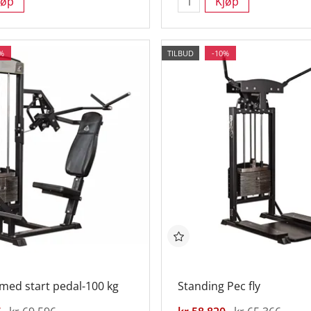
jøp
Kjøp
%
TILBUD
-10%
 med start pedal-100 kg
Standing Pec fly