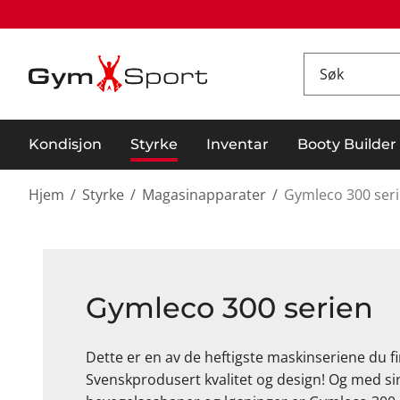
Kondisjon
Styrke
Inventar
Booty Builder
Hjem
/
Styrke
/
Magasinapparater
/
Gymleco 300 ser
Gymleco 300 serien
Dette er en av de heftigste maskinseriene du f
Svenskprodusert kvalitet og design! Og med si