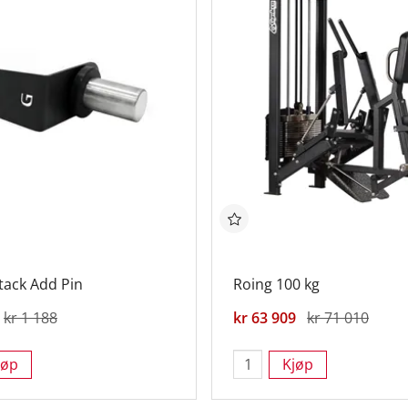
tack Add Pin
Roing 100 kg
kr 1 188
kr 63 909
kr 71 010
jøp
Kjøp