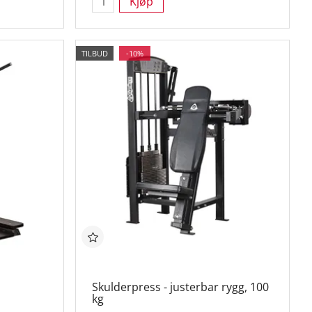
Kjøp
TILBUD
-10%
Skulderpress - justerbar rygg, 100
kg