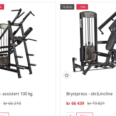
%
TILBUD
-10%
- assistert 100 kg
Brystpress - skrå,incline
9
kr 66 210
kr 66 439
kr 73 821