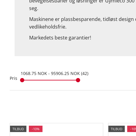
bevegelsesbaner og løsninger er Gymleco 300 se
seg.
Maskinene er plassbesparende, tidløst design 
vedlikeholdsfrie.
Markedets beste garantier!
1068.75
NOK
-
95906.25
NOK
42
Pris
TILBUD
-10%
TILBUD
-10