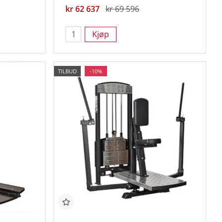
kr 62 637
kr 69 596
Kjøp
TILBUD
-10%