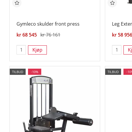
Gymleco skulder front press
Leg Exte
kr 68 545
kr 76 161
kr 58 95
Kjøp
K
TILBUD
-10%
TILBUD
-10