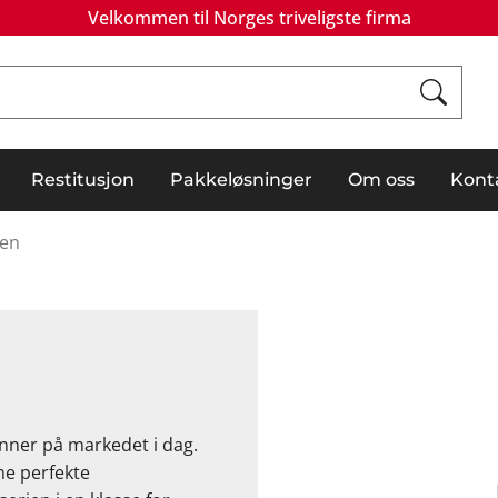
Velkommen til Norges triveligste firma
Restitusjon
Pakkeløsninger
Om oss
Kont
ien
inner på markedet i dag.
ne perfekte