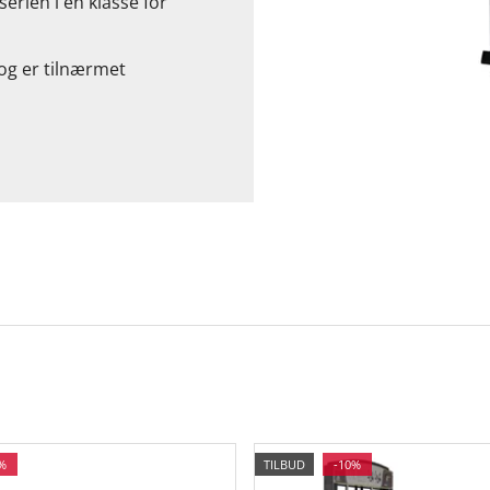
rien i en klasse for
og er tilnærmet
%
TILBUD
-10%