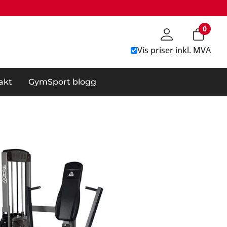
0
Vis priser inkl. MVA
akt
GymSport blogg