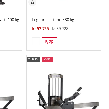
tart, 100 kg
Legcurl - sittende 80 kg
kr 53 755
kr 59 728
Kjøp
TILBUD
-10%