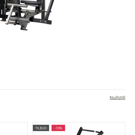
Nullstill
TILBUD
-10%