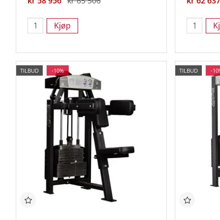
kr 58 956
kr 65 506
kr 62 63
Kjøp
K
TILBUD
-10%
TILBUD
-10