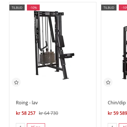
TILBUD
-10%
TILBUD
-10
Roing - lav
Chin/dip 
kr 58 257
kr 64 730
kr 59 58