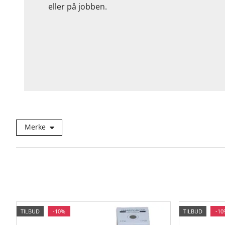
eller på jobben.
Merke
TILBUD
-10%
TILBUD
-10