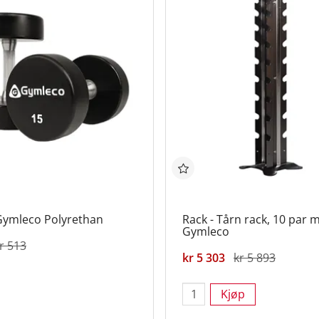
Gymleco Polyrethan
Rack - Tårn rack, 10 par 
Gymleco
r 513
kr 5 303
kr 5 893
Kjøp