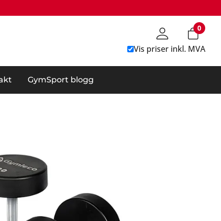
0
Vis priser inkl. MVA
akt
GymSport blogg