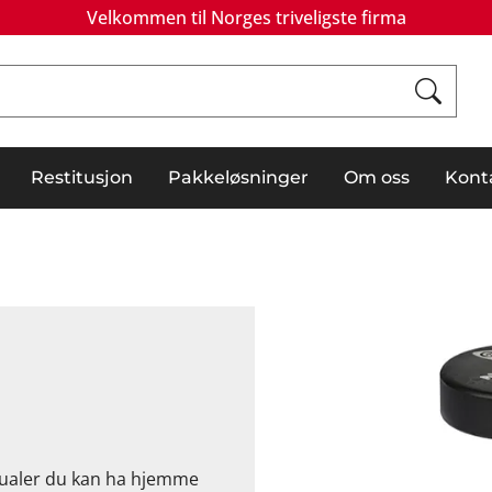
Velkommen til Norges triveligste firma
Restitusjon
Pakkeløsninger
Om oss
Kont
nualer du kan ha hjemme