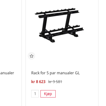
manualer
Rack for 5 par manualer GL
kr 8 623
kr 9 581
Kjøp