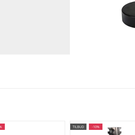
%
TILBUD
-10%