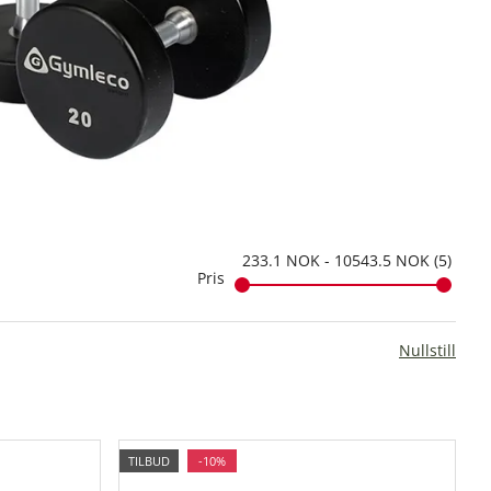
233.1
NOK
-
10543.5
NOK
5
Pris
Nullstill
TILBUD
-10%