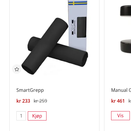
SmartGrepp
Manual 
kr 233
kr 259
kr 461
k
Vis
Kjøp