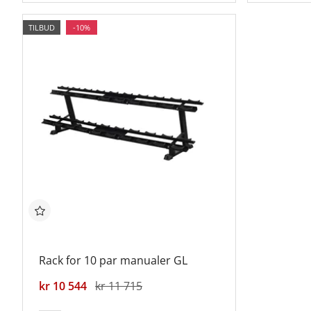
TILBUD
-10%
Rack for 10 par manualer GL
kr 10 544
kr 11 715