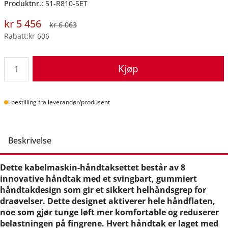
Produktnr.:
51-R810-SET
kr 5 456
kr 6 063
Rabatt
kr 606
Kjøp
Lager
I bestilling fra leverandør/produsent
Beskrivelse
Dette kabelmaskin-håndtaksettet består av 8
innovative håndtak med et svingbart, gummiert
håndtakdesign som gir et sikkert helhåndsgrep for
draøvelser. Dette designet aktiverer hele håndflaten,
noe som gjør tunge løft mer komfortable og reduserer
belastningen på fingrene. Hvert håndtak er laget med