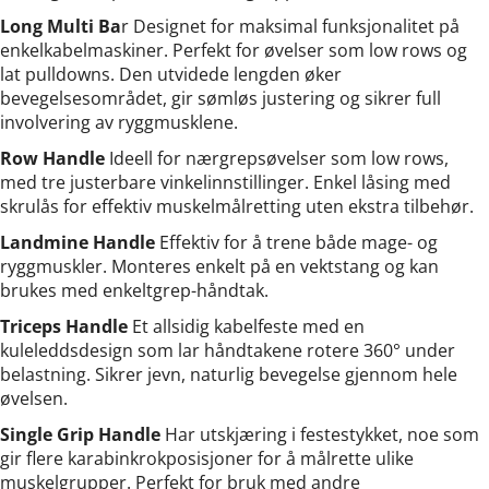
Long Multi Ba
r Designet for maksimal funksjonalitet på
enkelkabelmaskiner. Perfekt for øvelser som low rows og
lat pulldowns. Den utvidede lengden øker
bevegelsesområdet, gir sømløs justering og sikrer full
involvering av ryggmusklene.
Row Handle
Ideell for nærgrepsøvelser som low rows,
med tre justerbare vinkelinnstillinger. Enkel låsing med
skrulås for effektiv muskelmålretting uten ekstra tilbehør.
Landmine Handle
Effektiv for å trene både mage- og
ryggmuskler. Monteres enkelt på en vektstang og kan
brukes med enkeltgrep-håndtak.
Triceps Handle
Et allsidig kabelfeste med en
kuleleddsdesign som lar håndtakene rotere 360° under
belastning. Sikrer jevn, naturlig bevegelse gjennom hele
øvelsen.
Single Grip Handle
Har utskjæring i festestykket, noe som
gir flere karabinkrokposisjoner for å målrette ulike
muskelgrupper. Perfekt for bruk med andre