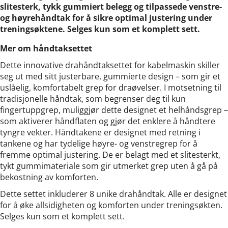
slitesterk, tykk gummiert belegg og tilpassede venstre-
og høyrehåndtak for å sikre optimal justering under
treningsøktene. Selges kun som et komplett sett.
Mer om håndtaksettet
Dette innovative drahåndtaksettet for kabelmaskin skiller
seg ut med sitt justerbare, gummierte design – som gir et
uslåelig, komfortabelt grep for draøvelser. I motsetning til
tradisjonelle håndtak, som begrenser deg til kun
fingertuppgrep, muliggjør dette designet et helhåndsgrep –
som aktiverer håndflaten og gjør det enklere å håndtere
tyngre vekter. Håndtakene er designet med retning i
tankene og har tydelige høyre- og venstregrep for å
fremme optimal justering. De er belagt med et slitesterkt,
tykt gummimateriale som gir utmerket grep uten å gå på
bekostning av komforten.
Dette settet inkluderer 8 unike drahåndtak. Alle er designet
for å øke allsidigheten og komforten under treningsøkten.
Selges kun som et komplett sett.