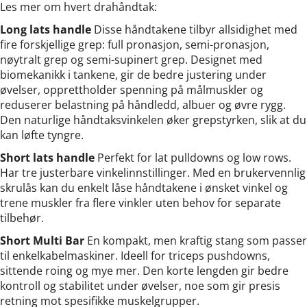
Les mer om hvert drahåndtak:
Long lats handle
Disse håndtakene tilbyr allsidighet med
fire forskjellige grep: full pronasjon, semi-pronasjon,
nøytralt grep og semi-supinert grep. Designet med
biomekanikk i tankene, gir de bedre justering under
øvelser, opprettholder spenning på målmuskler og
reduserer belastning på håndledd, albuer og øvre rygg.
Den naturlige håndtaksvinkelen øker grepstyrken, slik at du
kan løfte tyngre.
Short lats handle
Perfekt for lat pulldowns og low rows.
Har tre justerbare vinkelinnstillinger. Med en brukervennlig
skrulås kan du enkelt låse håndtakene i ønsket vinkel og
trene muskler fra flere vinkler uten behov for separate
tilbehør.
Short Multi Bar
En kompakt, men kraftig stang som passer
til enkelkabelmaskiner. Ideell for triceps pushdowns,
sittende roing og mye mer. Den korte lengden gir bedre
kontroll og stabilitet under øvelser, noe som gir presis
retning mot spesifikke muskelgrupper.