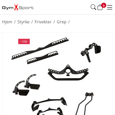
0
Hjem
/
Styrke
/
Frivekter
/
Grep
/
-10%