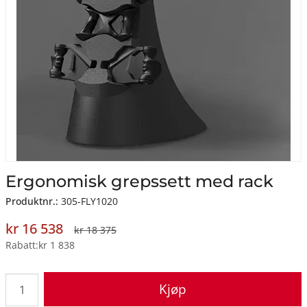
Ergonomisk grepssett med rack
Produktnr.:
305-FLY1020
kr 16 538
kr 18 375
Rabatt
kr 1 838
Kjøp