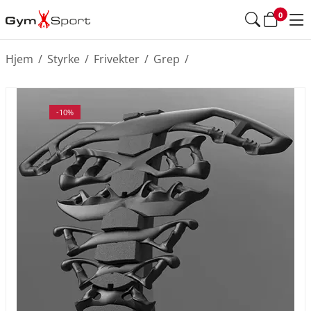
0
Hjem
/
Styrke
/
Frivekter
/
Grep
/
-10%