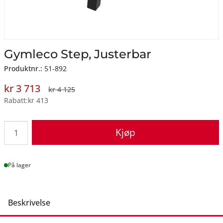
Gymleco Step, Justerbar
Produktnr.:
51-892
kr 3 713
kr 4 125
Rabatt
kr 413
Kjøp
Lager
På lager
Beskrivelse