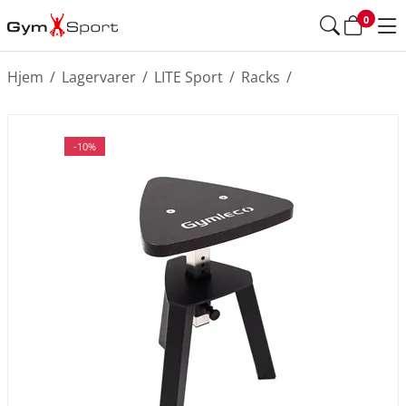
0
Hjem
/
Lagervarer
/
LITE Sport
/
Racks
/
-10%