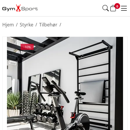
0
Hjem
/
Styrke
/
Tilbehør
/
-10%