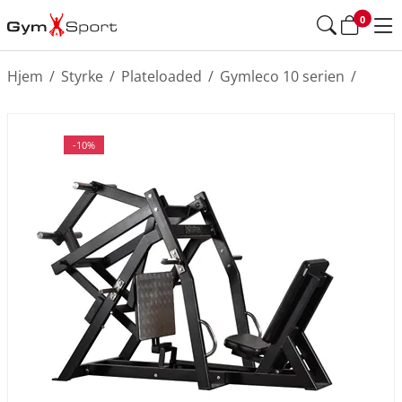
0
Hjem
/
Styrke
/
Plateloaded
/
Gymleco 10 serien
/
-10%