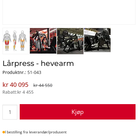
Lårpress - hevearm
Produktnr.:
51-043
kr 40 095
kr 44 550
Rabatt
kr 4 455
Kjøp
Lager
I bestilling fra leverandør/produsent