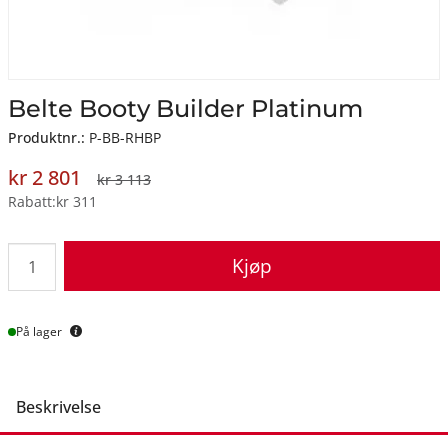
Belte Booty Builder Platinum
Produktnr.:
P-BB-RHBP
kr 2 801
kr 3 113
Rabatt
kr 311
Kjøp
Lager
På lager
Beskrivelse