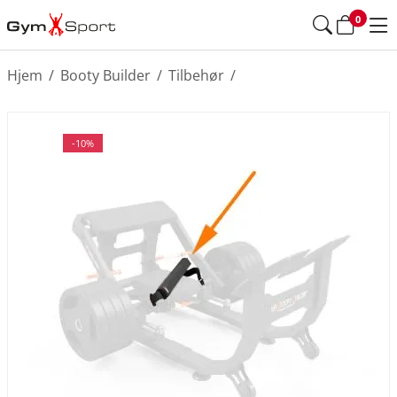
0
Hjem
/
Booty Builder
/
Tilbehør
/
-10%